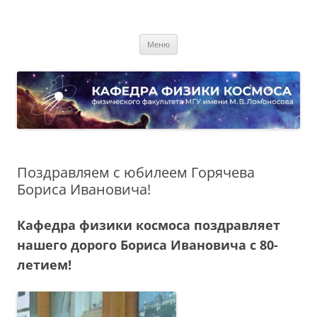
Перейти
к
Кафедра физики космоса
содержимому
физического факультета МГУ имени М.В. Ломоносова
Меню
Поздравляем с юбилеем Горячева
Бориса Ивановича!
Кафедра физики космоса поздравляет
нашего дорого Бориса Ивановича с 80-
летием!