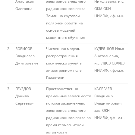
Анастасия
электронов внешнего
Николаевна, н.с.
Олеговна
радиационного пояса
ОКМ ОКН
Земли на круговой
НИИЯФ, к.ф.-м.н.
полярной орбити на
основе моделей
машинного обучения
2.
БОРИСОВ
Численная модель
КУДРЯШОВ Илья
Владислав
распространения
Анатольевич,
Дмитриевич
космически лучей в
н.с. ЛДСЭ ОЭФВЭ
анизотропном поле
НИИЯФ, к.ф.-м.н.
Галактики
3.
ГРУЗДОВ
Пространственно-
КАЛЕГАЕВ
Данила
временные зависимости
Владимир
Сергеевич
потоков захваченных
Владимирович,
электронов внешнего
зав. ОКН
радиационного пояса во
НИИЯФ, д.ф.-м.н.
время геомагнитной
активности