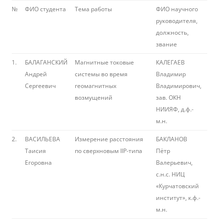
№
ФИО студента
Тема работы
ФИО научного
руководителя,
должность,
звание
1.
БАЛАГАНСКИЙ
Магнитные токовые
КАЛЕГАЕВ
Андрей
системы во время
Владимир
Сергеевич
геомагнитных
Владимирович,
возмущений
зав. ОКН
НИИЯФ, д.ф.-
м.н.
2.
ВАСИЛЬЕВА
Измерение расстояния
БАКЛАНОВ
Таисия
по сверхновым IIP-типа
Пётр
Егоровна
Валерьевич,
с.н.с. НИЦ
«Курчатовский
институт», к.ф.-
м.н.