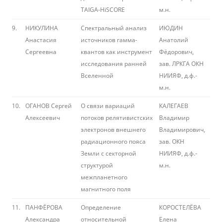
TAIGA-HiSCORE
м.н.
9.
НИКУЛИНА
Спектральный анализ
ИЮДИН
Анастасия
источников гамма-
Анатолий
Сергеевна
квантов как инструмент
Фёдорович,
исследования ранней
зав. ЛРКГА ОКН
Вселенной
НИИЯФ, д.ф.-
м.н.
10.
ОГАНОВ Сергей
О связи вариаций
КАЛЕГАЕВ
Алексеевич
потоков релятивистских
Владимир
электронов внешнего
Владимирович,
радиационного пояса
зав. ОКН
Земли с секторной
НИИЯФ, д.ф.-
структурой
м.н.
межпланетного
магнитного поля
11.
ПАНФЁРОВА
Определение
КОРОСТЕЛЁВА
Александра
относительной
Елена