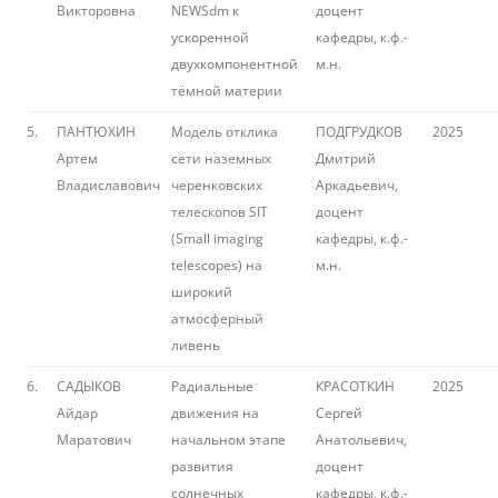
Викторовна
NEWSdm к
доцент
ускоренной
кафедры, к.ф.-
двухкомпонентной
м.н.
тёмной материи
5.
ПАНТЮХИН
Модель отклика
ПОДГРУДКОВ
2025
Артем
сети наземных
Дмитрий
Владиславович
черенковских
Аркадьевич,
телескопов SIT
доцент
(Small imaging
кафедры, к.ф.-
telescopes) на
м.н.
широкий
атмосферный
ливень
6.
САДЫКОВ
Радиальные
КРАСОТКИН
2025
Айдар
движения на
Сергей
Маратович
начальном этапе
Анатольевич,
развития
доцент
солнечных
кафедры, к.ф.-