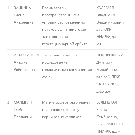
1.
ЗАИКИНА
Взаимосвязь
КАЛЕГАЕВ
Елена
пространственных и
Владимир
Андреевна
угловых распределений
Владимирович,
потоков релятивистcких
зав. ОКН
электронов на
НИИЯФ, д.ф.-
геостационарной орбите
м.н.
2.
ИСМАГИЛОВА
Экспериментальное
ПОДОРОЖНЫЙ
Айдина
исследование
Дмитрий
Робертовна
галактических космических
Михайлович,
лучей
зав.лаб. ЛГКЛ
ОКН НИИЯФ,
д.ф.-м.н.
3.
МАЛЫГИН
Магнитосферы экзопланет,
БЕЛЕНЬКАЯ
Глеб
вращающихся вокруг
Елена
Павлович
коричневых карликов
Семёновна,
в.н.с. ЛМП ОКН
НИИЯФ, д.ф.-