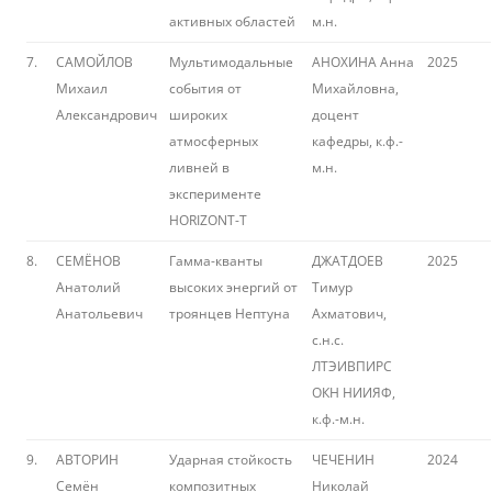
активных областей
м.н.
7.
САМОЙЛОВ
Мультимодальные
АНОХИНА Анна
2025
Михаил
события от
Михайловна,
Александрович
широких
доцент
атмосферных
кафедры, к.ф.-
ливней в
м.н.
эксперименте
HORIZONT-T
8.
СЕМЁНОВ
Гамма-кванты
ДЖАТДОЕВ
2025
Анатолий
высоких энергий от
Тимур
Анатольевич
троянцев Нептуна
Ахматович,
с.н.с.
ЛТЭИВПИРС
ОКН НИИЯФ,
к.ф.-м.н.
9.
АВТОРИН
Ударная стойкость
ЧЕЧЕНИН
2024
Семён
композитных
Николай