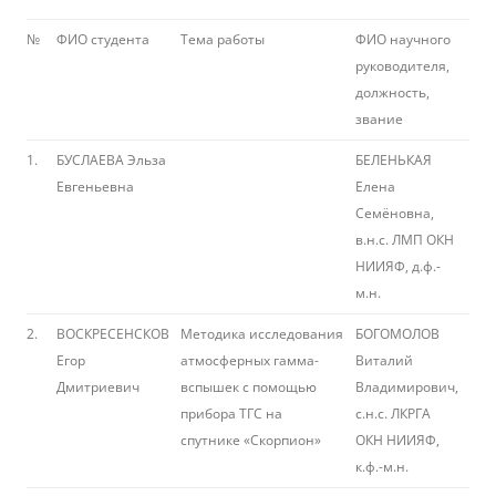
№
ФИО студента
Тема работы
ФИО научного
руководителя,
должность,
звание
1.
БУСЛАЕВА Эльза
БЕЛЕНЬКАЯ
Евгеньевна
Елена
Семёновна,
в.н.с. ЛМП ОКН
НИИЯФ, д.ф.-
м.н.
2.
ВОСКРЕСЕНСКОВ
Методика исследования
БОГОМОЛОВ
Егор
атмосферных гамма-
Виталий
Дмитриевич
вспышек с помощью
Владимирович,
прибора ТГС на
с.н.с. ЛКРГА
спутнике «Скорпион»
ОКН НИИЯФ,
к.ф.-м.н.