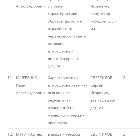
Александрович
угловые
Игоревич,
характеристики
профессор
образов прямого и
кафедры, д.ф.-
отражённого
м.н.
черенковского света
широких
атмосферных
ливней в проекте
СФЕРА
11.
КУЧЕРЕНКО
Характеристики
СВЕРТИЛОВ
2
Иван
атмосферных гамма-
Сергей
Александрович
вспышек по
Игоревич,
результатам
зав.кафедрой,
измерений на
д.ф.-м.н.
малых космических
аппаратах
12.
МУТИН Артём
в академическом
СВЕРТИЛОВ
2