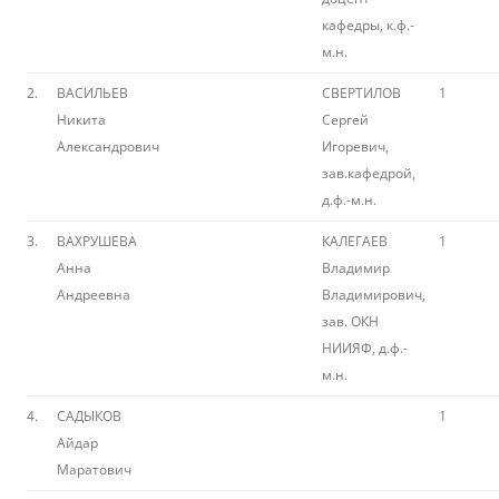
кафедры, к.ф.-
м.н.
2.
ВАСИЛЬЕВ
СВЕРТИЛОВ
1
Никита
Сергей
Александрович
Игоревич,
зав.кафедрой,
д.ф.-м.н.
3.
ВАХРУШЕВА
КАЛЕГАЕВ
1
Анна
Владимир
Андреевна
Владимирович,
зав. ОКН
НИИЯФ, д.ф.-
м.н.
4.
САДЫКОВ
1
Айдар
Маратович