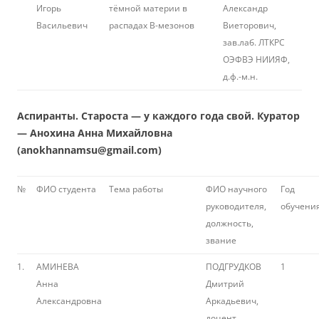
Игорь
тёмной материи в
Александр
Васильевич
распадах B-мезонов
Виеторович,
зав.лаб. ЛТКРС
ОЭФВЭ НИИЯФ,
д.ф.-м.н.
Аспиранты. Староста — у каждого года свой. Куратор
— Анохина Анна Михайловна
(anokhannamsu@gmail.com)
№
ФИО студента
Тема работы
ФИО научного
Год
руководителя,
обучени
должность,
звание
1.
АМИНЕВА
ПОДГРУДКОВ
1
Анна
Дмитрий
Александровна
Аркадьевич,
доцент