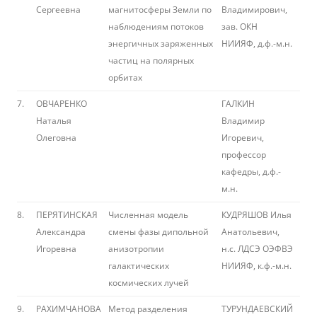
Сергеевна
магнитосферы Земли по
Владимирович,
наблюдениям потоков
зав. ОКН
энергичных заряженных
НИИЯФ, д.ф.-м.н.
частиц на полярных
орбитах
7.
ОВЧАРЕНКО
ГАЛКИН
Наталья
Владимир
Олеговна
Игоревич,
профессор
кафедры, д.ф.-
м.н.
8.
ПЕРЯТИНСКАЯ
Численная модель
КУДРЯШОВ Илья
Александра
смены фазы дипольной
Анатольевич,
Игоревна
анизотропии
н.с. ЛДСЭ ОЭФВЭ
галактических
НИИЯФ, к.ф.-м.н.
космических лучей
9.
РАХИМЧАНОВА
Метод разделения
ТУРУНДАЕВСКИЙ