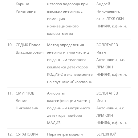
Карина
изтопов водорода при
Андрей
Ринатовна
высоких энергиях с
Николаевич,
помощью
с.н.с. ЛГКЛ ОКН
ионизационного
НИИЯФ, к.ф.-м.н.
калоритметра
10.
СЕДЫХ Павел
Метод определения
ЗОЛОТАРЁВ
Владимирович
энергии и типа частиц
Иван
по данным телескопа
Антонович, н.с.
комплекса детекторов
ЛРМ ОКН
КОДИЗ-2 в эксперименте
НИИЯФ, к.ф.-м.н.
на спутнике «Скорпион»
11.
СМИРНОВ
Алгоритм
ЗОЛОТАРЁВ
Денис
классификации частиц
Иван
Николаевич
по данным матричного
Антонович, н.с.
детектора прибора
ЛРМ ОКН
МАДИЗ
НИИЯФ, к.ф.-м.н.
12.
СУРАНОВИЧ
Параметры модели
БЕРЕЖНОЙ