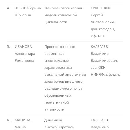
4.
ЗОБОВА Ирина
Феноменологическая
КРАСОТКИН
Юрьевна
модель солнечной
Сергей
цикличности
Анатольевич,
доц. кафедры,
к.ф.-м.н.
5.
ИВАНОВА
Пространственно-
КАЛЕГАЕВ
Александра
временные
Владимир
Романовна
спектральные
Владимирович,
характеристики
зав. ОКН
высыпаний энергичных
НИИЯФ, д.ф.-м.н.
электронов внешнего
радиационного пояса
обусловленных
геомагнитной
активности
6.
МАНИНА
Динамика
КАЛЕГАЕВ
Алина
высокоширотной
Владимир