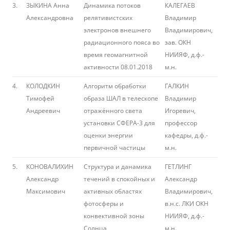
3.
ЗЫКИНА Анна
Динамика потоков
КАЛЕГАЕВ
Александровна
релятивистских
Владимир
электронов внешнего
Владимирович,
радиационного пояса во
зав. ОКН
время геомагнитной
НИИЯФ, д.ф.-
активности 08.01.2018
м.н.
4.
КОЛОДКИН
Алгоритм обработки
ГАЛКИН
Тимофей
образа ШАЛ в телескопе
Владимир
Андреевич
отражённого света
Игоревич,
установки СФЕРА-3 для
профессор
оценки энергии
кафедры, д.ф.-
первичной частицы
м.н.
5.
КОНОВАЛИХИН
Структура и данамика
ГЕТЛИНГ
Александр
течений в спокойных и
Александр
Максимович
активных областях
Владимирович,
фотосферы и
в.н.с. ЛКИ ОКН
конвективной зоны
НИИЯФ, д.ф.-
Солнца
м.н.