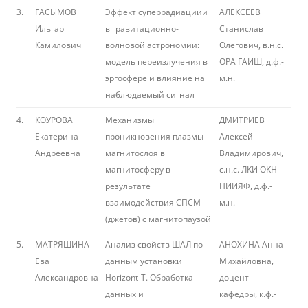
3.
ГАСЫМОВ
Эффект суперрадиациии
АЛЕКСЕЕВ
Ильгар
в гравитационно-
Станислав
Камилович
волновой астрономии:
Олегович, в.н.с.
модель переизлучения в
ОРА ГАИШ, д.ф.-
эргосфере и влияние на
м.н.
наблюдаемый сигнал
4.
КОУРОВА
Механизмы
ДМИТРИЕВ
Екатерина
проникновения плазмы
Алексей
Андреевна
магнитослоя в
Владимирович,
магнитосферу в
с.н.с. ЛКИ ОКН
результате
НИИЯФ, д.ф.-
взаимодействия СПСМ
м.н.
(джетов) с магнитопаузой
5.
МАТРЯШИНА
Анализ свойств ШАЛ по
АНОХИНА Анна
Ева
данным установки
Михайловна,
Александровна
Horizont-T. Обработка
доцент
данных и
кафедры, к.ф.-