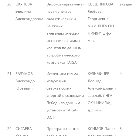
20.
ОКУНЕВА
Высокоэнергетичная
СВЕШНИКОВА
академ
Эвелина
части спектра
Любовь
Александровна
галактических и
Георгиевна,
ближних
в.н.с. ЛНГА ОКН
внегалактических
НИИЯФ, д.ф.-
источников гамма-
м.н.
квантов по данным
астрофизического
комплекса TAIGA
21.
РАЗУМОВ
Источники гамма-
КУЗЬМИЧЁВ
4
Александр
излучения
Леонид
Юрьевич
сверхвысоких
Александрович,
энергий в созвездии
зав.лаб. ЛНГА
Лебедь по данным
ОКН НИИЯФ,
установки TAIGA-
д.ф.-м.н.
IACT
22.
СИГАЕВА
Пространственно-
КЛИМОВ Павел
3
Ксения
временная
Александрович,