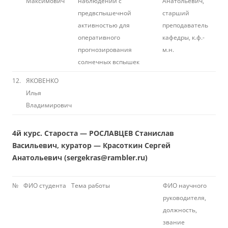
Максимович
наблюдений с
Анатольевич,
предвспышечной
старший
активностью для
преподаватель
оперативного
кафедры, к.ф.-
прогнозирования
м.н.
солнечных вспышек
12.
ЯКОВЕНКО
Илья
Владимирович
4й курс. Староста — РОСЛАВЦЕВ Станислав
Васильевич, куратор — Красоткин Сергей
Анатольевич (sergekras@rambler.ru)
№
ФИО студента
Тема работы
ФИО научного
руководителя,
должность,
звание