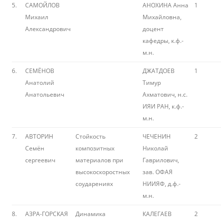
5.
САМОЙЛОВ
АНОХИНА Анна
1
Михаил
Михайловна,
Александрович
доцент
кафедры, к.ф.-
м.н.
6.
СЕМЁНОВ
ДЖАТДОЕВ
1
Анатолий
Тимур
Анатольевич
Ахматович, н.с.
ИЯИ РАН, к.ф.-
м.н.
7.
АВТОРИН
Стойкость
ЧЕЧЕНИН
2
Семён
композитных
Николай
сергеевич
материалов при
Гаврилович,
высокоскоростных
зав. ОФАЯ
соударениях
НИИЯФ, д.ф.-
м.н.
8.
АЗРА-ГОРСКАЯ
Динамика
КАЛЕГАЕВ
2