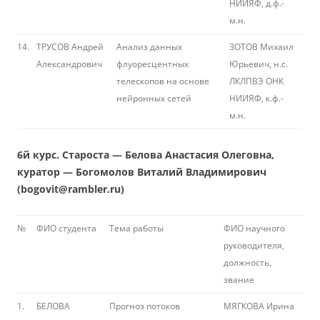
НИИЯФ, д.ф.-
м.н.
14.
ТРУСОВ Андрей
Анализ данных
ЗОТОВ Михаил
Александрович
флуоресцентных
Юрьевич, н.с.
телескопов на основе
ЛКЛПВЭ ОНК
нейронных сетей
НИИЯФ, к.ф.-
м.н.
6й курс. Староста — Белова Анастасия Олеговна,
куратор — Богомолов Виталий Владимирович
(bogovit@rambler.ru)
№
ФИО студента
Тема работы
ФИО научного
руководителя,
должность,
звание
1.
БЕЛОВА
Прогноз потоков
МЯГКОВА Ирина