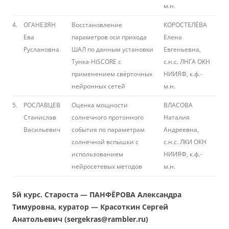
м.н.
4.
ОГАНЕЗЯН
Восстановление
КОРОСТЕЛЁВА
Ева
параметров оси прихода
Елена
Руслановна
ШАЛ по данным установки
Евгеньевна,
Тунка-HiSCORE с
с.н.с. ЛНГА ОКН
применением свёрточных
НИИЯФ, к.ф.-
нейронных сетей
м.н.
5.
РОСЛАВЦЕВ
Оценка мощности
ВЛАСОВА
Станислав
солнечного протонного
Наталия
Васильевич
события по параметрам
Андреевна,
солнечной вспышки с
с.н.с. ЛКИ ОКН
использованием
НИИЯФ, к.ф.-
нейросетевых методов
м.н.
5й курс. Староста — ПАНФЁРОВА Александра
Тимуровна, куратор — Красоткин Сергей
Анатольевич (sergekras@rambler.ru)