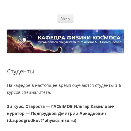
Перейти
к
Кафедра физики космоса
содержимому
физического факультета МГУ имени М.В. Ломоносова
Меню
Студенты
На кафедре в настоящее время обучаются студенты 3-6
курсов специалитета.
3й курс. Cтароста — ГАСЫМОВ Ильгар Камилович,
куратор — Подгрудков Дмитрий Аркадьевич
(d.a.podgrudkov@physics.msu.ru)