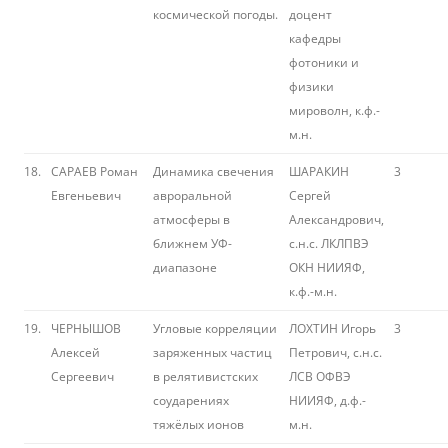
космической погоды.
доцент
кафедры
фотоники и
физики
мироволн, к.ф.-
м.н.
18.
САРАЕВ Роман
Динамика свечения
ШАРАКИН
3
Евгеньевич
авроральной
Сергей
атмосферы в
Александрович,
ближнем УФ-
с.н.с. ЛКЛПВЭ
диапазоне
ОКН НИИЯФ,
к.ф.-м.н.
19.
ЧЕРНЫШОВ
Угловые корреляции
ЛОХТИН Игорь
3
Алексей
заряженных частиц
Петрович, с.н.с.
Сергеевич
в релятивистских
ЛСВ ОФВЭ
соударениях
НИИЯФ, д.ф.-
тяжёлых ионов
м.н.