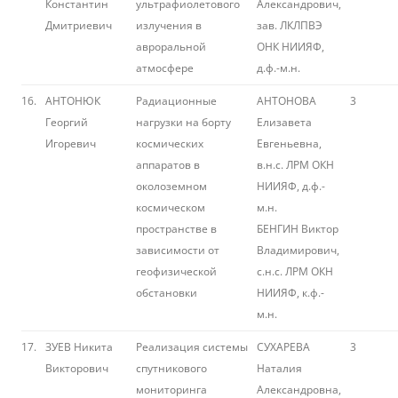
Константин
ультрафиолетового
Александрович,
Дмитриевич
излучения в
зав. ЛКЛПВЭ
авроральной
ОНК НИИЯФ,
атмосфере
д.ф.-м.н.
16.
АНТОНЮК
Радиационные
АНТОНОВА
3
Георгий
нагрузки на борту
Елизавета
Игоревич
космических
Евгеньевна,
аппаратов в
в.н.с. ЛРМ ОКН
околоземном
НИИЯФ, д.ф.-
космическом
м.н.
пространстве в
БЕНГИН Виктор
зависимости от
Владимирович,
геофизической
с.н.с. ЛРМ ОКН
обстановки
НИИЯФ, к.ф.-
м.н.
17.
ЗУЕВ Никита
Реализация системы
СУХАРЕВА
3
Викторович
спутникового
Наталия
мониторинга
Александровна,