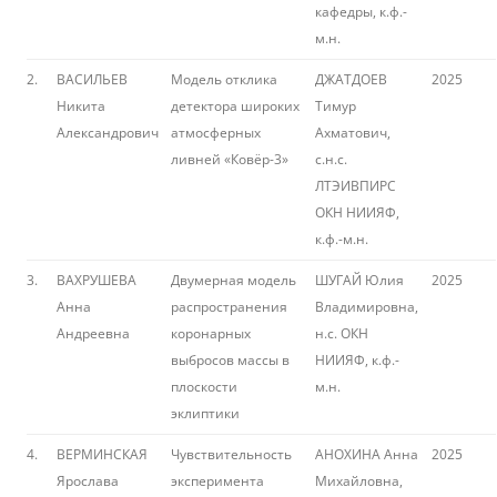
кафедры, к.ф.-
м.н.
2.
ВАСИЛЬЕВ
Модель отклика
ДЖАТДОЕВ
2025
Никита
детектора широких
Тимур
Александрович
атмосферных
Ахматович,
ливней «Ковёр-3»
с.н.с.
ЛТЭИВПИРС
ОКН НИИЯФ,
к.ф.-м.н.
3.
ВАХРУШЕВА
Двумерная модель
ШУГАЙ Юлия
2025
Анна
распространения
Владимировна,
Андреевна
коронарных
н.с. ОКН
выбросов массы в
НИИЯФ, к.ф.-
плоскости
м.н.
эклиптики
4.
ВЕРМИНСКАЯ
Чувствительность
АНОХИНА Анна
2025
Ярослава
эксперимента
Михайловна,