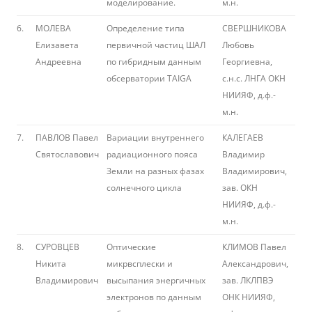
моделирование.
м.н.
6.
МОЛЕВА
Определение типа
СВЕРШНИКОВА
Елизавета
первичной частиц ШАЛ
Любовь
Андреевна
по гибридным данным
Георгиевна,
обсерватории TAIGA
с.н.с. ЛНГА ОКН
НИИЯФ, д.ф.-
м.н.
7.
ПАВЛОВ Павел
Вариации внутреннего
КАЛЕГАЕВ
Святославович
радиационного пояса
Владимир
Земли на разных фазах
Владимирович,
солнечного цикла
зав. ОКН
НИИЯФ, д.ф.-
м.н.
8.
СУРОВЦЕВ
Оптические
КЛИМОВ Павел
Никита
микрвсплески и
Александрович,
Владимирович
высыпания энергичных
зав. ЛКЛПВЭ
электронов по данным
ОНК НИИЯФ,