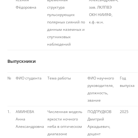
Фёдоровна
структура
зав. ЛКЛПВЭ
пульсирующих
ОКН НИИЯФ,
полярных сияний по
к.ф.-м.н.
данным наземных и
спутниковых
наблюдений
Выпускники
№
ФИО студента
Тема работы
ФИО научного
Год
руководителя,
выпуска
должность,
звание
1.
АМИНЕВА
Численная модель
ПОДГРУДКОВ
2025
Анна
яркости ночного
Дмитрий
Александровна
неба в оптическом
Аркадьевич,
диапазоне
доцент