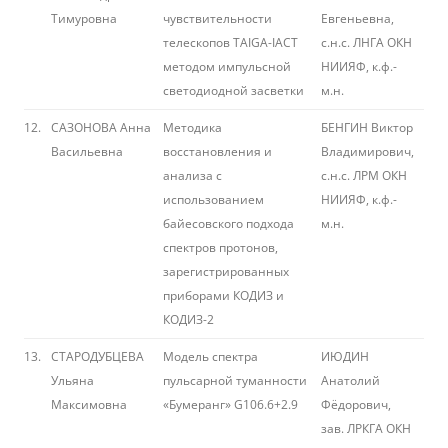
Тимуровна
чувствительности
Евгеньевна,
телескопов TAIGA-IACT
с.н.с. ЛНГА ОКН
методом импульсной
НИИЯФ, к.ф.-
светодиодной засветки
м.н.
12.
САЗОНОВА Анна
Методика
БЕНГИН Виктор
Васильевна
восстановления и
Владимирович,
анализа с
с.н.с. ЛРМ ОКН
использованием
НИИЯФ, к.ф.-
байесовского подхода
м.н.
спектров протонов,
зарегистрированных
приборами КОДИЗ и
КОДИЗ-2
13.
СТАРОДУБЦЕВА
Модель спектра
ИЮДИН
Ульяна
пульсарной туманности
Анатолий
Максимовна
«Бумеранг» G106.6+2.9
Фёдорович,
зав. ЛРКГА ОКН