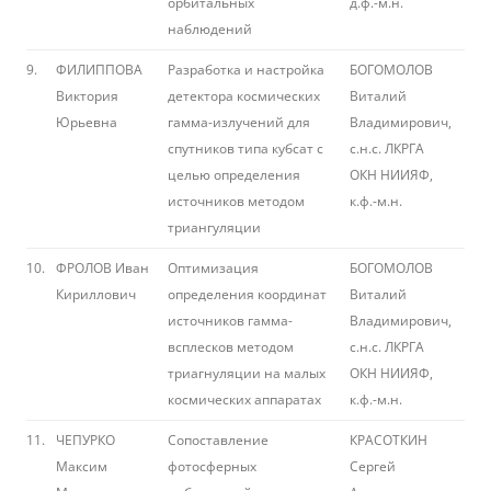
орбитальных
д.ф.-м.н.
наблюдений
9.
ФИЛИППОВА
Разработка и настройка
БОГОМОЛОВ
Виктория
детектора космических
Виталий
Юрьевна
гамма-излучений для
Владимирович,
спутников типа кубсат с
с.н.с. ЛКРГА
целью определения
ОКН НИИЯФ,
источников методом
к.ф.-м.н.
триангуляции
10.
ФРОЛОВ Иван
Оптимизация
БОГОМОЛОВ
Кириллович
определения координат
Виталий
источников гамма-
Владимирович,
всплесков методом
с.н.с. ЛКРГА
триагнуляции на малых
ОКН НИИЯФ,
космических аппаратах
к.ф.-м.н.
11.
ЧЕПУРКО
Сопоставление
КРАСОТКИН
Максим
фотосферных
Сергей