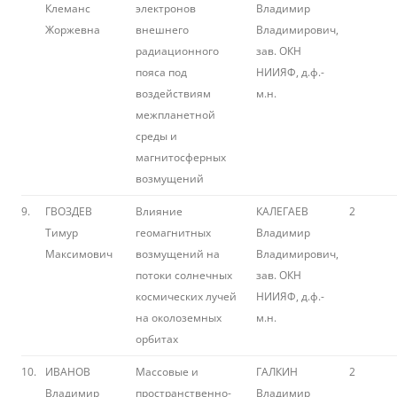
Клеманс
электронов
Владимир
Жоржевна
внешнего
Владимирович,
радиационного
зав. ОКН
пояса под
НИИЯФ, д.ф.-
воздействиям
м.н.
межпланетной
среды и
магнитосферных
возмущений
9.
ГВОЗДЕВ
Влияние
КАЛЕГАЕВ
2
Тимур
геомагнитных
Владимир
Максимович
возмущений на
Владимирович,
потоки солнечных
зав. ОКН
космических лучей
НИИЯФ, д.ф.-
на околоземных
м.н.
орбитах
10.
ИВАНОВ
Массовые и
ГАЛКИН
2
Владимир
пространственно-
Владимир