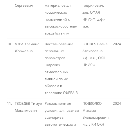
Сергеевич
материалов для
Гаврилович,
космических
зав. ОФАЯ
применений к
НИИЯФ, д.ф.-
высокоскоростным
м.н.
воздействиям
10.
АЗРА Клеманс
Восстановление
БОНВЕЧ Елена
2024
Жоржевна
первичных
Алексеевна,
параметров
к.ф.-м.н., ОКН
широких
НИИЯФ
атмосферных
ливней по их
образам в
телескопе СФЕРА-3
11.
ГВОЗДЕВ Тимур
Радиационные
ПОДЗОЛКО
2024
Максимович
условия для разных
Михаил
сценариев
Владимирович,
автоматических и
н.с. ЛКИ ОКН