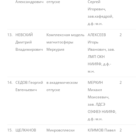
Александрович
отпуске
Сергей
Игоревич,
зав.кафедрой,
д.ф.-м.н.
13.
НЕВСКИЙ
Комплексная модель
АЛЕКСЕЕВ
2
Дмитрий
магнитосферы
Игорь
Владимирович
Меркурия
Иванович, зав.
ЛМП ОКН
НИИЯФ, д.ф.-
м.н.
14.
СЕДОВ Георгий
в академическом
МЕРКИН
2
Евгеньевич
отпуске
Михаил
Моисеевич,
зав. ЛДСЭ
ОЭФВЭ НИИЯФ,
д.ф.-м.н.
15.
ЩЕЛКАНОВ
Микровсплески
КЛИМОВ Павел
2