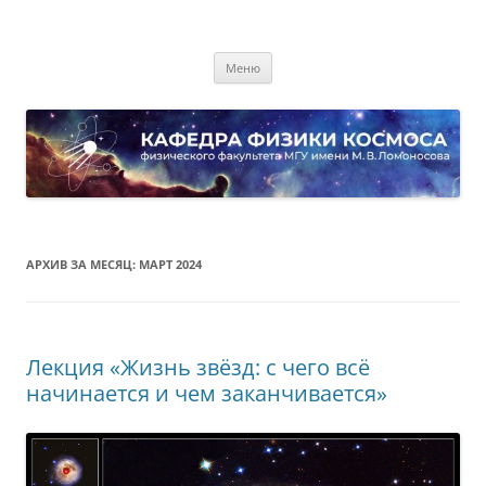
Перейти
к
Кафедра физики космоса
содержимому
физического факультета МГУ имени М.В. Ломоносова
Меню
АРХИВ ЗА МЕСЯЦ:
МАРТ 2024
Лекция «Жизнь звёзд: с чего всё
начинается и чем заканчивается»