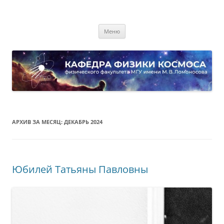
Перейти
к
Кафедра физики космоса
содержимому
физического факультета МГУ имени М.В. Ломоносова
Меню
АРХИВ ЗА МЕСЯЦ:
ДЕКАБРЬ 2024
Юбилей Татьяны Павловны