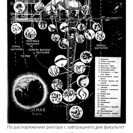
По распоряжению ректора с завтрашнего дня факультет