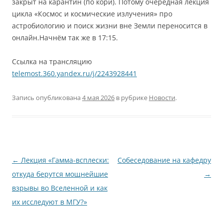
закрыт на карантин (по кори). Потому очередная лекция
цикла «Космос и космические излучения» про
астробиологию и поиск жизни вне Земли переносится в
онлайн.Начнём так же в 17:15.
Ссылка на трансляцию
telemost.360.yandex.ru/j/2243928441
Запись опубликована
4 мая 2026
в рубрике
Новости
.
Навигация
←
Лекция «Гамма-всплески:
Собеседование на кафедру
по
откуда берутся мощнейшие
→
записям
взрывы во Вселенной и как
их исследуют в МГУ?»