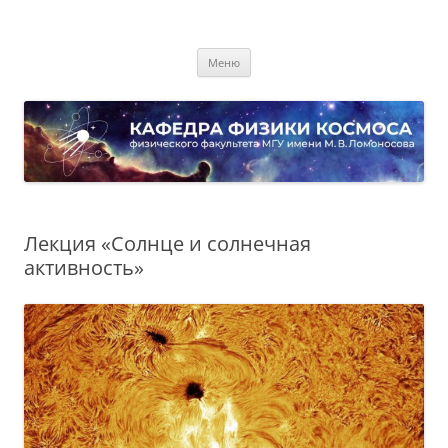
Перейти
к
Кафедра физики космоса
содержимому
физического факультета МГУ имени М.В. Ломоносова
Меню
Лекция «Солнце и солнечная
активность»