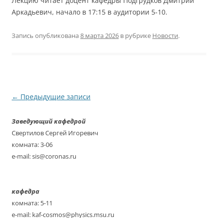
Лекцию читает доцент кафедры Подгрудков Дмитрий
Аркадьевич, начало в 17:15 в аудитории 5-10.
Запись опубликована
8 марта 2026
в рубрике
Новости
.
Навигация
←
Предыдущие записи
по
Заведующий кафедрой
записям
Свертилов Сергей Игоревич
комната: 3-06
e-mail: sis@coronas.ru
кафедра
комната: 5-11
e-mail: kaf-cosmos@physics.msu.ru