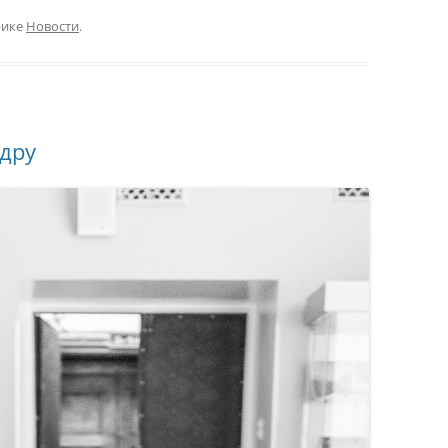
рике
Новости
.
дру