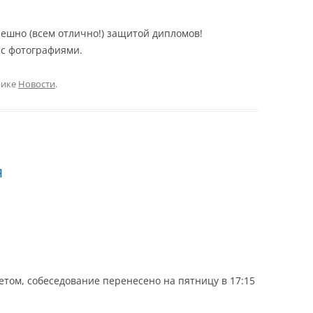
ПРАКТИКУМ (ЧАСТЬ 2)
4 КУРС, VIII СЕМЕСТР,
пешно (всем отлично!) защитой дипломов!
СПЕЦИАЛЬНЫЙ
 с фотографиями.
РАДИОПРАКТИКУМ
рике
Новости
.
я
етом, собеседование перенесено на пятницу в 17:15