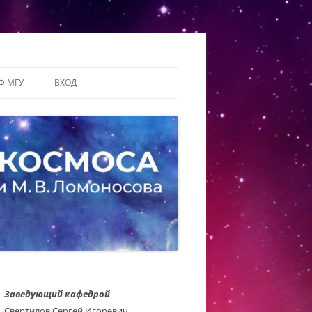
Ф МГУ
ВХОД
Заведующий кафедрой
Свертилов Сергей Игоревич