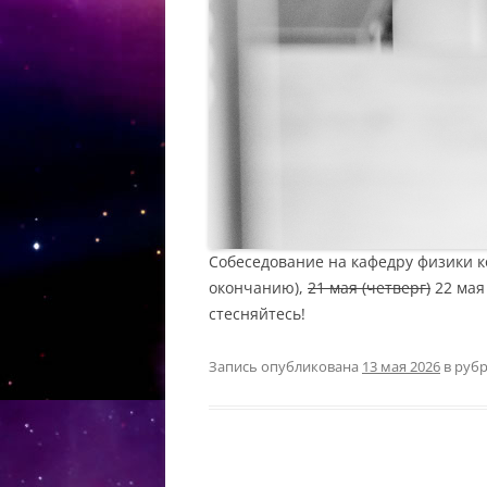
Собеседование на кафедру физики ко
окончанию),
21 мая (четверг)
22 мая 
стесняйтесь!
Запись опубликована
13 мая 2026
в руб