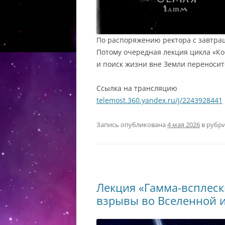
По распоряжению ректора с завтраш
Потому очередная лекция цикла «Ко
и поиск жизни вне Земли переноситс
Ссылка на трансляцию
telemost.360.yandex.ru/j/2243928441
Запись опубликована
4 мая 2026
в рубр
Лекция «Гамма-всплеск
взрывы во Вселенной и