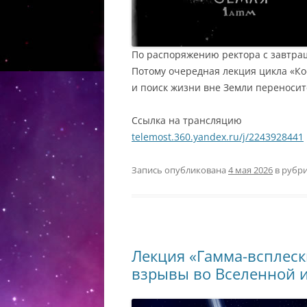
По распоряжению ректора с завтраш
Потому очередная лекция цикла «Ко
и поиск жизни вне Земли переноситс
Ссылка на трансляцию
telemost.360.yandex.ru/j/2243928441
Запись опубликована
4 мая 2026
в рубр
Лекция «Гамма-всплеск
взрывы во Вселенной и