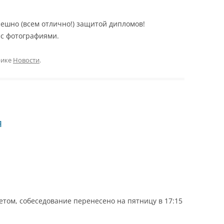
ПРАКТИКУМ (ЧАСТЬ 2)
4 КУРС, VIII СЕМЕСТР,
пешно (всем отлично!) защитой дипломов!
СПЕЦИАЛЬНЫЙ
 с фотографиями.
РАДИОПРАКТИКУМ
рике
Новости
.
я
етом, собеседование перенесено на пятницу в 17:15