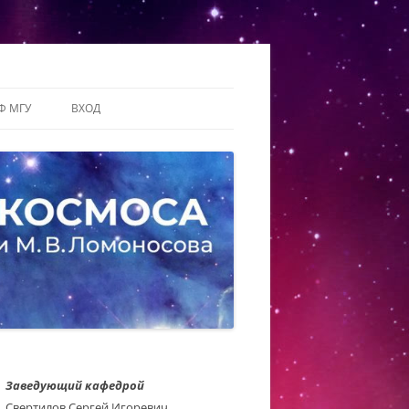
Ф МГУ
ВХОД
Заведующий кафедрой
Свертилов Сергей Игоревич