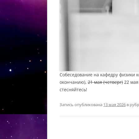
Собеседование на кафедру физики ко
окончанию),
21 мая (четверг)
22 мая 
стесняйтесь!
Запись опубликована
13 мая 2026
в руб