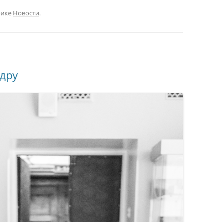
рике
Новости
.
дру