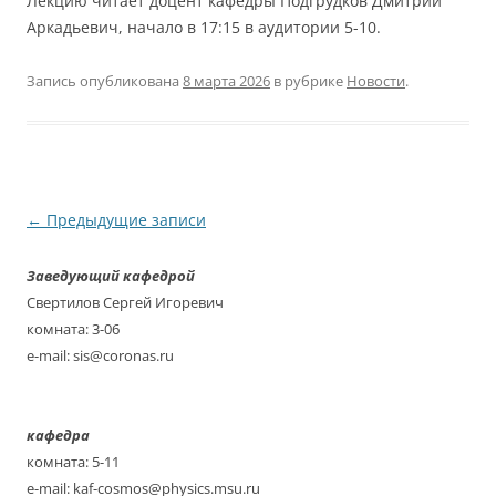
Лекцию читает доцент кафедры Подгрудков Дмитрий
Аркадьевич, начало в 17:15 в аудитории 5-10.
Запись опубликована
8 марта 2026
в рубрике
Новости
.
Навигация
←
Предыдущие записи
по
Заведующий кафедрой
записям
Свертилов Сергей Игоревич
комната: 3-06
e-mail: sis@coronas.ru
кафедра
комната: 5-11
e-mail: kaf-cosmos@physics.msu.ru