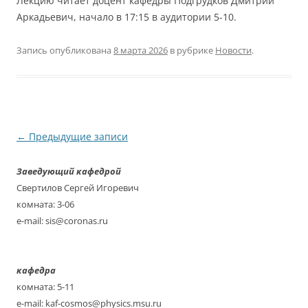
Лекцию читает доцент кафедры Подгрудков Дмитрий
Аркадьевич, начало в 17:15 в аудитории 5-10.
Запись опубликована
8 марта 2026
в рубрике
Новости
.
Навигация
←
Предыдущие записи
по
Заведующий кафедрой
записям
Свертилов Сергей Игоревич
комната: 3-06
e-mail: sis@coronas.ru
кафедра
комната: 5-11
e-mail: kaf-cosmos@physics.msu.ru