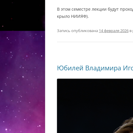
В этом семестре лекции будут прохо
крыло НИИЯФ).
Запись опубликована
14 февраля 2026
в
Юбилей Владимира Иг