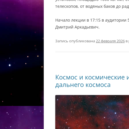
телескопов, от водяных баков до ра
Начало лекции в 17:15 в аудитории
Дмитрий Аркадьевич.
Запись опубликована
22 февраля 2026
в
Космос и космические и
дальнего космоса