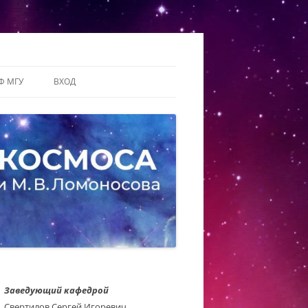
Ф МГУ
ВХОД
Заведующий кафедрой
Свертилов Сергей Игоревич