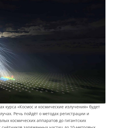
ах курса «Космос и космические излучения» будет
лучах. Речь пойдёт о методах регистрации и
алых космических аппаратов до гигантских
от счётчиков заряженных частиц до 10-метровых