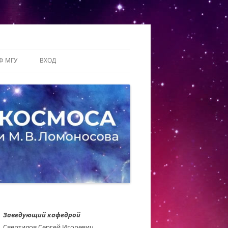
Ф МГУ
ВХОД
Заведующий кафедрой
Свертилов Сергей Игоревич