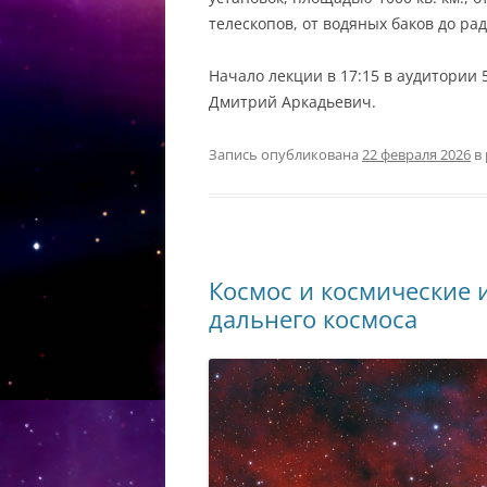
телескопов, от водяных баков до ра
Начало лекции в 17:15 в аудитории
Дмитрий Аркадьевич.
Запись опубликована
22 февраля 2026
в
Космос и космические и
дальнего космоса