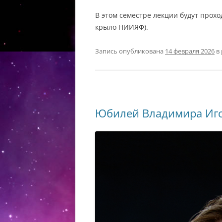
В этом семестре лекции будут прохо
крыло НИИЯФ).
Запись опубликована
14 февраля 2026
в
Юбилей Владимира Иг