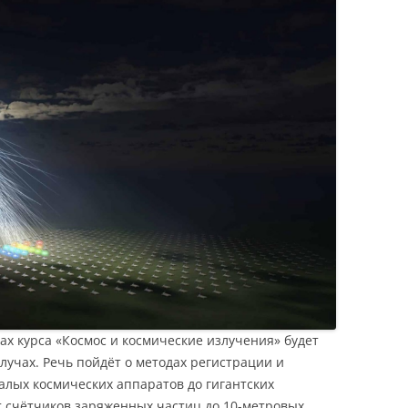
ах курса «Космос и космические излучения» будет
лучах. Речь пойдёт о методах регистрации и
алых космических аппаратов до гигантских
от счётчиков заряженных частиц до 10-метровых