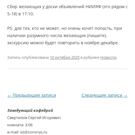
Сбор желающих у доски объявлений НИИЯФ (это рядом с
5-18) в 17:10.
PS: для тех, кто не может, но очень хочет попасть, при
наличии разумного числа желающих (пишите),
экскурсию можно будет повторить в ноябре-декабре.
Запись опубликована
10 октября 2025
в рубрике
Новости
.
Навигация
←
Предыдущие записи
Следующие записи
→
по
Заведующий кафедрой
записям
Свертилов Сергей Игоревич
комната: 3-06
e-mail: sis@coronas.ru