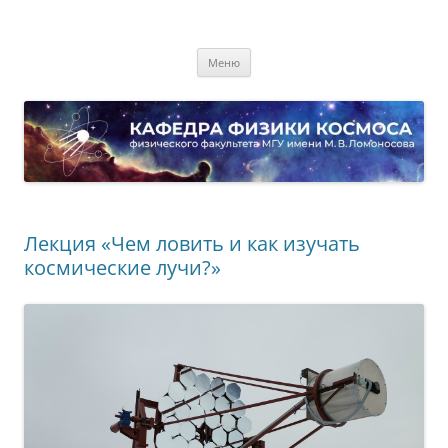
Перейти
к
Кафедра физики космоса
содержимому
физического факультета МГУ имени М.В. Ломоносова
Меню
Лекция «Чем ловить и как изучать
космические лучи?»