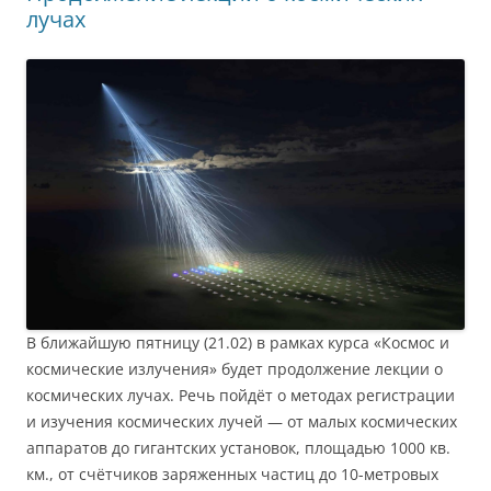
лучах
В ближайшую пятницу (21.02) в рамках курса «Космос и
космические излучения» будет продолжение лекции о
космических лучах. Речь пойдёт о методах регистрации
и изучения космических лучей — от малых космических
аппаратов до гигантских установок, площадью 1000 кв.
км., от счётчиков заряженных частиц до 10-метровых