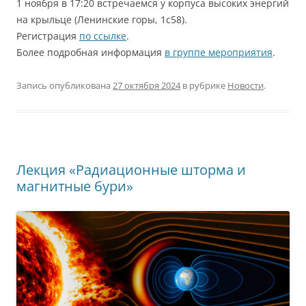
1 ноября в 17:20 встречаемся у корпуса высоких энергий
на крыльце (Ленинские горы, 1с58).
Регистрация
по ссылке
.
Более подробная информация
в группе мероприятия
.
Запись опубликована
27 октября 2024
в рубрике
Новости
.
Лекция «Радиационные шторма и
магнитные бури»