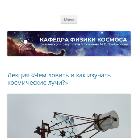
Перейти
к
Кафедра физики космоса
содержимому
физического факультета МГУ имени М.В. Ломоносова
Меню
Лекция «Чем ловить и как изучать
космические лучи?»