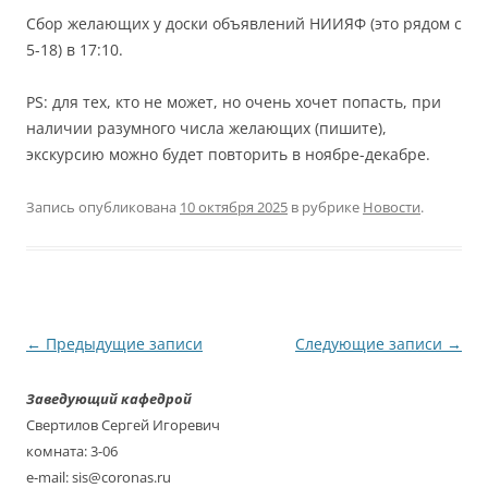
Сбор желающих у доски объявлений НИИЯФ (это рядом с
5-18) в 17:10.
PS: для тех, кто не может, но очень хочет попасть, при
наличии разумного числа желающих (пишите),
экскурсию можно будет повторить в ноябре-декабре.
Запись опубликована
10 октября 2025
в рубрике
Новости
.
Навигация
←
Предыдущие записи
Следующие записи
→
по
Заведующий кафедрой
записям
Свертилов Сергей Игоревич
комната: 3-06
e-mail: sis@coronas.ru